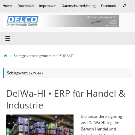
Zum
Suc
Home
Download
Impressum
Datenschutzerklärung
Facebook
Suchen
Inhalt
nac
springen
Start
Beiträge verschlagwortet mit "EDIFAKT"
Schlagwort:
EDIFAKT
DelWa-HI • ERP für Handel &
Industrie
Die besondere Eignung
von DelWa-HI liegt im
Bereich Handel und