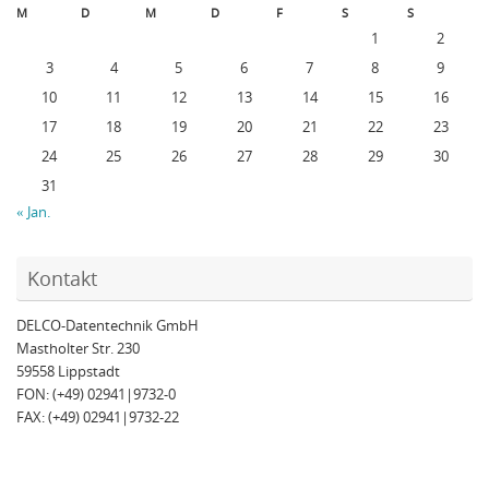
M
D
M
D
F
S
S
1
2
3
4
5
6
7
8
9
10
11
12
13
14
15
16
17
18
19
20
21
22
23
24
25
26
27
28
29
30
31
« Jan.
Kontakt
DELCO-Datentechnik GmbH
Mastholter Str. 230
59558 Lippstadt
FON: (+49) 02941|9732-0
FAX: (+49) 02941|9732-22