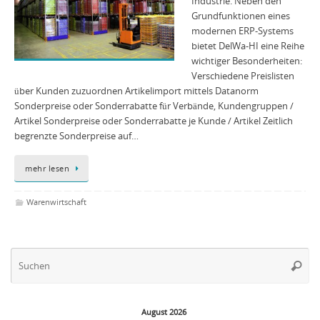
Industrie. Neben den
Grundfunktionen eines
modernen ERP-Systems
bietet DelWa-HI eine Reihe
wichtiger Besonderheiten:
Verschiedene Preislisten
über Kunden zuzuordnen Artikelimport mittels Datanorm
Sonderpreise oder Sonderrabatte für Verbände, Kundengruppen /
Artikel Sonderpreise oder Sonderrabatte je Kunde / Artikel Zeitlich
begrenzte Sonderpreise auf…
mehr lesen
Warenwirtschaft
Su
Suche
na
August 2026