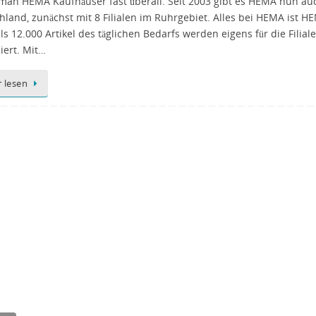
 man HEMA Kaufhäuser fast überall. Seit 2003 gibt es HEMA nun au
hland, zunächst mit 8 Filialen im Ruhrgebiet. Alles bei HEMA ist H
s 12.000 Artikel des täglichen Bedarfs werden eigens für die Filial
iert. Mit…
 lesen