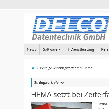
Zum
Inhalt
springen
Zum
News
Software
IT-Dienstleistung
Refe
Inhalt
springen
Start
Beiträge verschlagwortet mit "Hema"
Schlagwort:
Hema
HEMA setzt bei Zeiterf
Hema-D