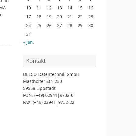
ch in
EMA.
10
11
12
13
14
15
16
en
17
18
19
20
21
22
23
24
25
26
27
28
29
30
31
« Jan.
Kontakt
DELCO-Datentechnik GmbH
Mastholter Str. 230
59558 Lippstadt
FON: (+49) 02941|9732-0
FAX: (+49) 02941|9732-22