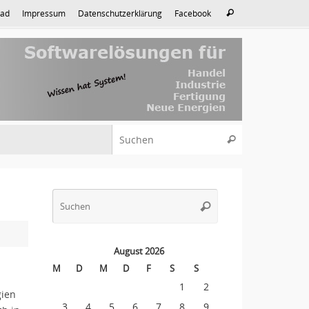
Suche
ad
Impressum
Datenschutzerklärung
Facebook
Suchen
nach:
Suche nach:
Suchen
Suche
Suchen
nach:
August 2026
M
D
M
D
F
S
S
1
2
gien
3
4
5
6
7
8
9