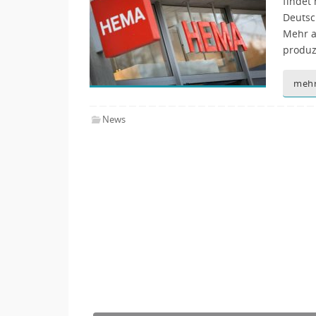
findet
Deutsc
Mehr al
produz
mehr
News