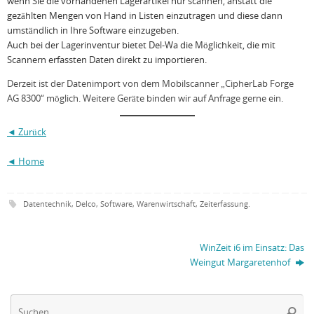
wenn Sie die vorhandenen Lagerartikel nur scannen, anstatt die
gezählten Mengen von Hand in Listen einzutragen und diese dann
umständlich in Ihre Software einzugeben.
Auch bei der Lagerinventur bietet Del-Wa die Möglichkeit, die mit
Scannern erfassten Daten direkt zu importieren.
Derzeit ist der Datenimport von dem Mobilscanner „CipherLab Forge
AG 8300“ möglich. Weitere Geräte binden wir auf Anfrage gerne ein.
◄ Zurück
◄ Home
Datentechnik
,
Delco
,
Software
,
Warenwirtschaft
,
Zeiterfassung
.
WinZeit i6 im Einsatz: Das
Weingut Margaretenhof
Su
Suche