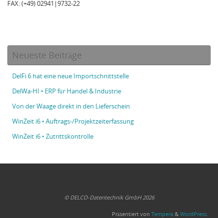
FAX: (+49) 02941|9732-22
Neueste Beiträge
DelFi 6 hat eine neue Importschnittstelle
DelWa-HI • ERP für Handel & Industrie
Von der Waage direkt in den Lieferschein
WinZeit i6 • Auftrags-/Projektzeiterfassung
WinZeit i6 • Zutrittskontrolle
© DELCO-Datentechnik GmbH 2026
Präsentiert von
Tempera
&
WordPress.