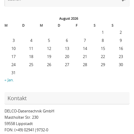
na
August 2026
M
D
M
D
F
S
S
1
2
3
4
5
6
7
8
9
10
11
12
13
14
15
16
17
18
19
20
21
22
23
24
25
26
27
28
29
30
31
« Jan.
Kontakt
DELCO-Datentechnik GmbH
Mastholter Str. 230
59558 Lippstadt
FON: (+49) 02941|9732-0