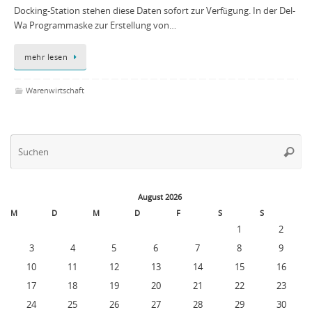
Docking-Station stehen diese Daten sofort zur Verfügung. In der Del-
Wa Programmaske zur Erstellung von…
mehr lesen
Warenwirtschaft
Su
Suche
na
August 2026
M
D
M
D
F
S
S
1
2
3
4
5
6
7
8
9
10
11
12
13
14
15
16
17
18
19
20
21
22
23
24
25
26
27
28
29
30