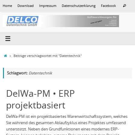
Zum
Suc
Home
Download
Impressum
Datenschutzerklärung
Facebook
Suchen
Inhalt
nac
springen
Start
Beiträge verschlagwortet mit "Datentechnik"
Schlagwort:
Datentechnik
DelWa-PM • ERP
projektbasiert
DelWa-PM ist ein projektbasiertes Warenwirtschaftssystem, welches
Sie während des gesamten Ablaufzyklus eines Projektes umfassend
unterstützt. Neben den Grundfunktionen eines modernes ERP-